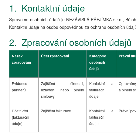
1. Kontaktní údaje
Správcem osobních údajů je NEZÁVISLÁ PŘEJÍMKA s.r.o., Běloh
Kontaktní údaje na osobu odpovědnou za ochranu osobních údajů
2. Zpracování osobních údajů
Název
Účel zpracování
Kategorie
Právní titu
zpracování
osobních
údajů
Evidence
Zajištění činnosti,
Kontaktní a
Oprávněn
partnerů
uzavření nebo plnění
fakturační
a plnění 
smlouvy
údaje
Účetnictví
Zajištění fakturace
Kontaktní a
Právní pov
(fakturační
fakturační
údaje)
údaje