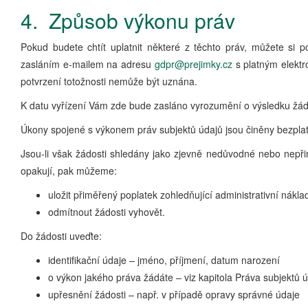
4. Způsob výkonu práv
Pokud budete chtít uplatnit některé z těchto práv, můžete si po
zasláním e-mailem na adresu
gdpr@prejimky.cz
s platným elektr
potvrzení totožnosti nemůže být uznána.
K datu vyřízení Vám zde bude zasláno vyrozumění o výsledku žádos
Úkony spojené s výkonem práv subjektů údajů jsou činěny bezpla
Jsou-li však žádosti shledány jako zjevně nedůvodné nebo nepř
opakují, pak můžeme:
uložit přiměřený poplatek zohledňující administrativní nákla
odmítnout žádosti vyhovět.
Do žádosti uveďte:
identifikační údaje – jméno, příjmení, datum narození
o výkon jakého práva žádáte – viz kapitola Práva subjektů 
upřesnění žádosti – např. v případě opravy správné údaje